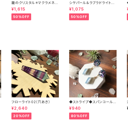
籠のクリスタル＊マクラメネッ
シケパール＆ラブラドライト＊
クレス
マクラメペンダント
¥1,615
¥1,075
50%OFF
50%OFF
フローライト02（穴あき）
◆ストライプ◆スパンコール＆
ストライプブルーオパール＊刺
¥2,640
¥940
繍ピアス
20%OFF
80%OFF