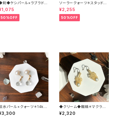
◆剣◆ケシパール×ラブラドラ
ソーラークォーツ＊スタッドピ
イト＊マクラメペンダント
アス（チタン）
¥1,075
¥2,255
50%OFF
50%OFF
淡水パール×クォーツ＊14kgf
◆クリーム◆蜘蛛＊マクラメ
ピアス
ピアス
¥3,300
¥2,320