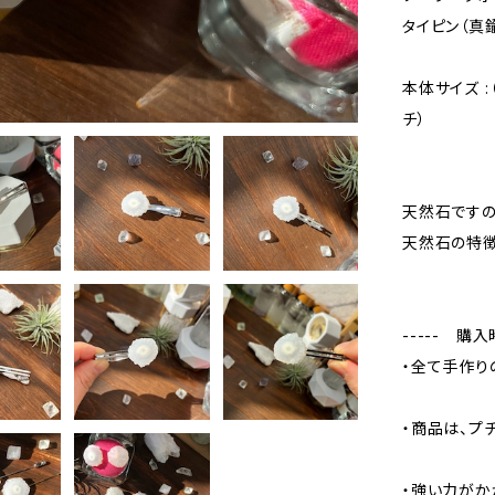
タイピン（真
本体サイズ :（
チ）
天然石ですの
天然石の特徴
----- 購
・全て手作り
・商品は、プ
・強い力がか