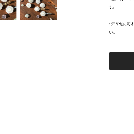
す。
・汗や油、汚
い。