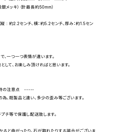
鍮銀メッキ）（針最長約50mm）
縦 : 約2.2センチ、横：約5.2センチ、厚み：約1.5セン
で、一つ一つ表情が違います。
として、お楽しみ頂ければと思います。
入時の注意点 -----
の為、既製品と違い、多少の歪み等ございます。
チプチ等で保護し配送致します。
かると曲がったり、石が取れたりする場合がございま