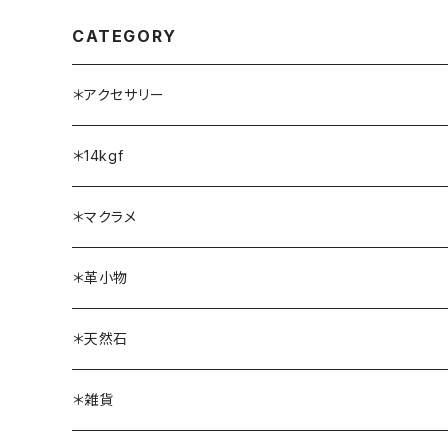
CATEGORY
＊アクセサリー
ネックレス
＊14kgf
ブレスレット
ネックレス
＊マクラメ
リング
ブレスレット
ネックレス
＊革小物
ピアス・イヤリング
リング
ブレスレット
ボトルホルダー
＊天然石
ブローチ
ピアス・イヤリング
リング
ソーラークォーツ
＊雑貨