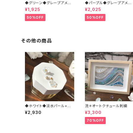
◆グリーン◆グレープアメシ
◆パープル◆グレープアメシ
スト＊マクラメネックレス
スト＊マクラメネックレス
¥1,925
¥2,025
50%OFF
50%OFF
その他の商品
◆ホワイト◆淡水パール×桜
流＊オートクチュール刺繍
シェル＊14kgfピアス
¥2,930
¥3,300
70%OFF