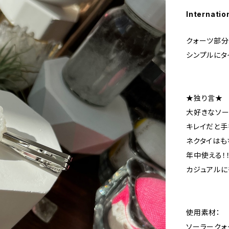
Internatio
クォーツ部分
シンプルにタ
★独り言★
大好きなソー
キレイだと手
ネクタイはも
年中使える！
カジュアルに
使用素材：
ソーラークォー