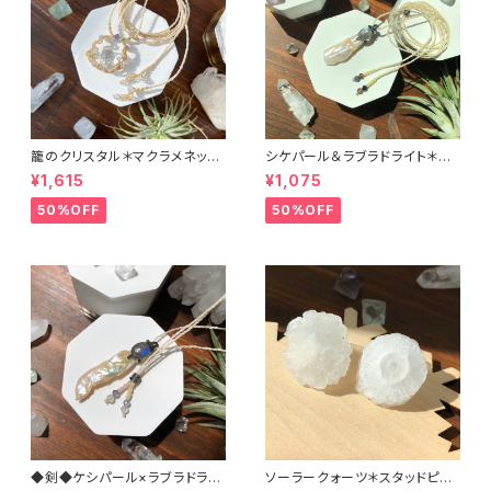
籠のクリスタル＊マクラメネック
シケパール＆ラブラドライト＊マ
レス
クラメペンダント
¥1,615
¥1,075
50%OFF
50%OFF
◆剣◆ケシパール×ラブラドライ
ソーラークォーツ＊スタッドピア