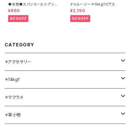
◆水色◆スパンコール☆アシン
ドゥルージー＊14kgfピアス
メトリー＊刺繍ピアス
¥880
¥2,190
80%OFF
50%OFF
CATEGORY
＊アクセサリー
ネックレス
＊14kgf
ブレスレット
ネックレス
＊マクラメ
リング
ブレスレット
ネックレス
＊革小物