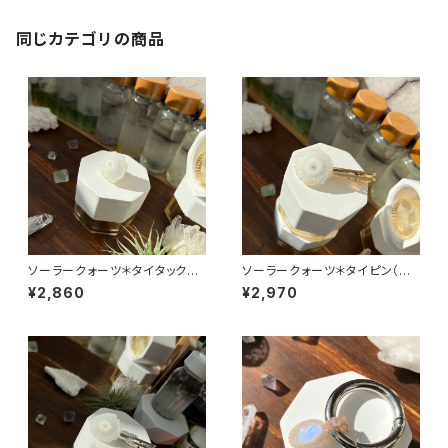
同じカテゴリの商品
ソーラークォーツ＊タイタックピ
ソーラークォーツ＊タイピン（ゴ
ン（シルバー）
ールド）
¥2,860
¥2,970