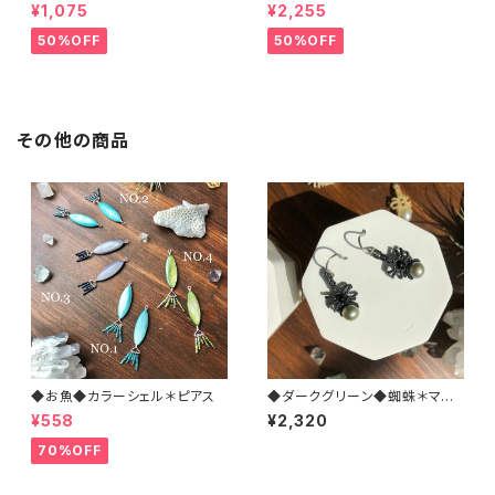
ト＊マクラメペンダント
ス（チタン）
¥1,075
¥2,255
50%OFF
50%OFF
その他の商品
◆お魚◆カラーシェル＊ピアス
◆ダークグリーン◆蜘蛛＊マク
ラメ ピアス
¥558
¥2,320
70%OFF