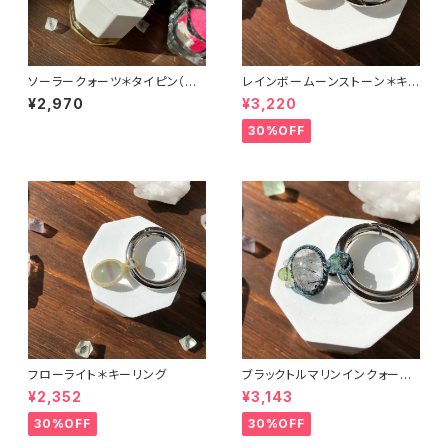
ソーラークォーツ＊タイピン（シ
レインボームーンストーン＊キ
ルバー）
ーリング
¥2,970
¥3,220
30%OFF
フローライト＊キーリング
ブラックトルマリンインクォーツ
＊キーリング
¥2,352
¥3,143
30%OFF
30%OFF