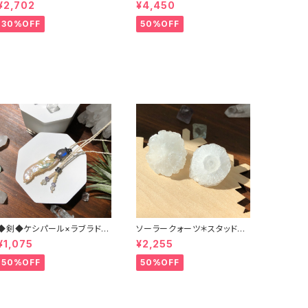
グ
リング
¥2,702
¥4,450
30%OFF
50%OFF
◆剣◆ケシパール×ラブラドラ
ソーラークォーツ＊スタッドピ
イト＊マクラメペンダント
アス（チタン）
¥1,075
¥2,255
50%OFF
50%OFF