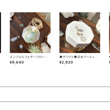
ラ
エンジェルフェザーフローラ
◆ホワイト◆淡水パール×桜
イト＊マクラメペンダント
シェル＊14kgfピアス
¥9,640
¥2,930