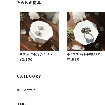
その他の商品
◆ブラック◆淡水パール×シェ
◆モスコバイト◆蜘蛛＊マク
ル＊14kgfピアス
メ リング
¥2,200
¥1,560
CATEGORY
＊アクセサリー
ネックレス
＊14kgf