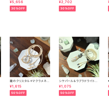
ピアオパール＊マクラメリング
ング
¥5,656
¥2,702
30%OFF
30%OFF
籠のクリスタル＊マクラメネッ
シケパール＆ラブラドライト＊
クレス
マクラメペンダント
¥1,615
¥1,075
50%OFF
50%OFF