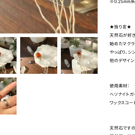
※0.25mm
★独り言★
天然石が好き
始めたマクラ
やっぱり、シ
他のデザイン
使用素材：
ヘソナイトガー
ワックスコー
天然石ですの