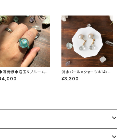
◆薄青緑◆泡玉＆ブルームー
淡水パール×クォーツ＊14kgf
ンストーン＊マクラメリング
ピアス
¥4,000
¥3,300