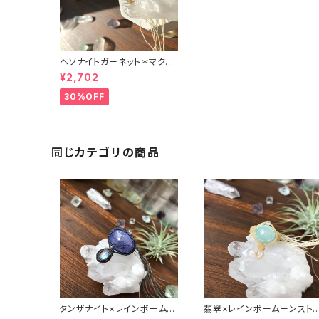
ヘソナイトガーネット＊マクラ
メリング
¥2,702
30%OFF
同じカテゴリの商品
タンザナイト×レインボームー
翡翠×レインボームーンスト