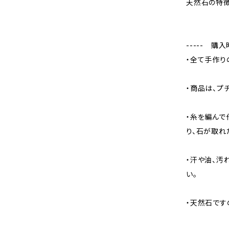
天然石の特徴
----- 購
・全て手作り
・商品は、プ
・糸を編んで
り、石が取れ
・汗や油、汚
い。
・天然石です