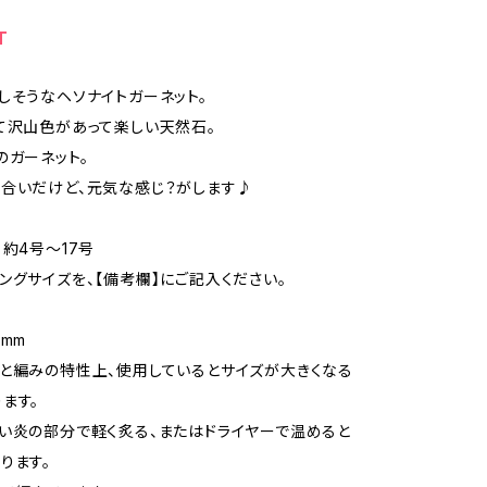
T
しそうなヘソナイトガーネット。
て沢山色があって楽しい天然石。
のガーネット。
合いだけど、元気な感じ？がします♪
：約4号〜17号
ングサイズを、【備考欄】にご記入ください。
3mm
と編みの特性上、使用しているとサイズが大きくなる
ます。
い炎の部分で軽く炙る、またはドライヤーで温めると
ります。