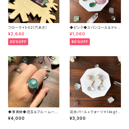
フローライト02（穴あき）
◆ピンク◆スパンコール＆ドゥル
ージー＊刺繍ピアス（サージカル
¥2,640
¥1,060
ステンレス）
20%OFF
80%OFF
◆薄青緑◆泡玉＆ブルームーン
淡水パール×クォーツ＊14kgfピ
ストーン＊マクラメリング
アス
¥4,000
¥3,300