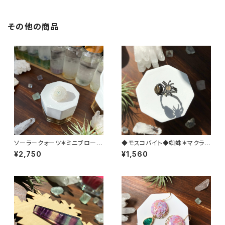
その他の商品
ソーラークォーツ＊ミニブローチ
◆モスコバイト◆蜘蛛＊マクラメ
（シルバー）
リング
¥2,750
¥1,560