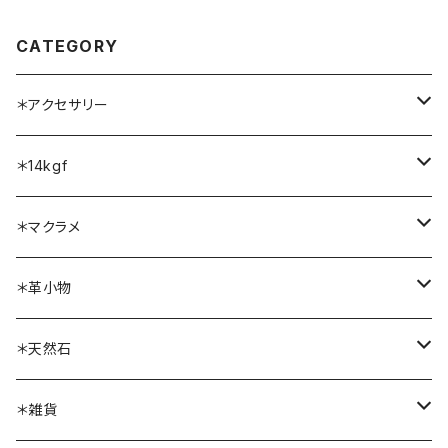
CATEGORY
＊アクセサリー
ネックレス
＊14kgf
ブレスレット
ネックレス
＊マクラメ
リング
ブレスレット
ネックレス
＊革小物
ピアス・イヤリング
リング
ブレスレット
ボトルホルダー
＊天然石
ブローチ
ピアス・イヤリング
リング
ソーラークォーツ
＊雑貨