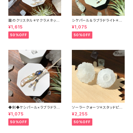
籠のクリスタル＊マクラメネック
シケパール＆ラブラドライト＊マ
レス
クラメペンダント
¥1,615
¥1,075
50%OFF
50%OFF
◆剣◆ケシパール×ラブラドライ
ソーラークォーツ＊スタッドピア
ト＊マクラメペンダント
ス（チタン）
¥1,075
¥2,255
50%OFF
50%OFF