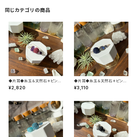
同じカテゴリの商品
◆片耳◆糸玉＆天然石＊ピン型
◆片耳◆糸玉＆天然石＊ピン型
ピアス(パープル)
ピアス(ネイビー)
¥2,820
¥3,110