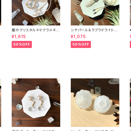
籠のクリスタル＊マクラメネッ
シケパール＆ラブラドライト＊
クレス
マクラメペンダント
¥1,615
¥1,075
50%OFF
50%OFF