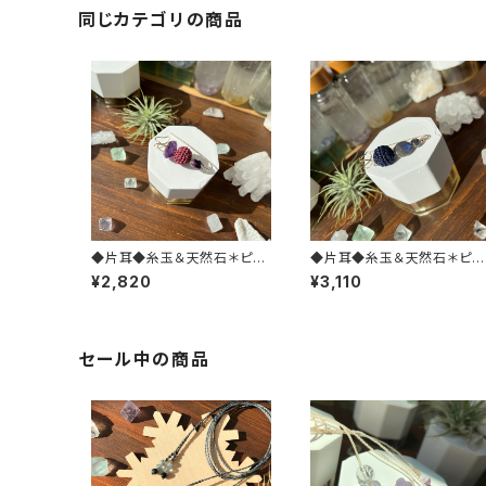
同じカテゴリの商品
◆片耳◆糸玉＆天然石＊ピン
◆片耳◆糸玉＆天然石＊ピン
型ピアス(パープル)
型ピアス(ネイビー)
¥2,820
¥3,110
セール中の商品