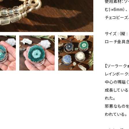
使用素材：ソ
む)×6mm）、
チェコビーズ
サイズ :（縦 
ローチ金具含
【ソーラーク
レインボーク
中心の瑪瑙（
成長している
れた。
邪悪なものを
われている。