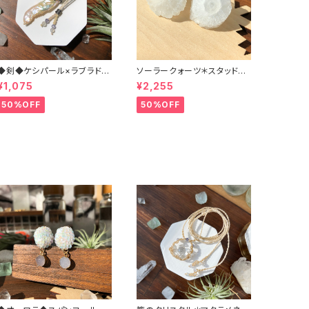
◆剣◆ケシパール×ラブラドラ
ソーラークォーツ＊スタッドピ
イト＊マクラメペンダント
アス（チタン）
¥1,075
¥2,255
50%OFF
50%OFF