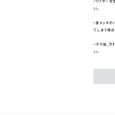
・ワイヤーを
い。
・金メッキの
てしまう場合
・汗や油、汚
い。