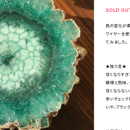
SOLD OU
色の変化が素
ワイヤーを使
てみました。
★独り言★
甘くなりすぎ
模様と色味、
甘くならない
赤いチェック
いや、ブラッ