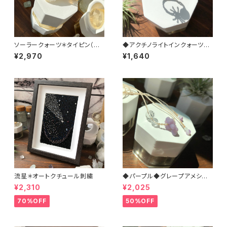
ソーラークォーツ＊タイピン（ゴ
◆アクチノライトインクォーツ◆
ールド）
蜘蛛＊マクラメ リング
¥2,970
¥1,640
流星＊オートクチュール刺繍
◆パープル◆グレープアメシスト
＊マクラメネックレス
¥2,310
¥2,025
70%OFF
50%OFF