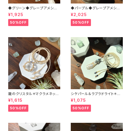
◆グリーン◆グレープアメシスト
◆パープル◆グレープアメシスト
＊マクラメネックレス
＊マクラメネックレス
¥1,925
¥2,025
50%OFF
50%OFF
籠のクリスタル＊マクラメネック
シケパール＆ラブラドライト＊マ
レス
クラメペンダント
¥1,615
¥1,075
50%OFF
50%OFF