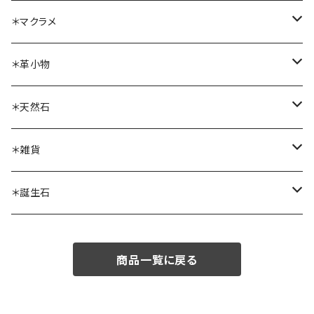
ブレスレット
ネックレス
＊マクラメ
リング
ブレスレット
ネックレス
＊革小物
ピアス・イヤリング
リング
ブレスレット
ボトルホルダー
＊天然石
ブローチ
ピアス・イヤリング
リング
ソーラークォーツ
＊雑貨
ヘアゴム・ヘアアクセサリー
ピアス・イヤリング
ボルダーオパール
ストームグラス
＊誕生石
その他
その他
フローライト
アンタークチサイト（人工）
1月
商品一覧に戻る
ガーネット
アートフレーム
2月