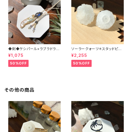
◆剣◆ケシパール×ラブラドライ
ソーラークォーツ＊スタッドピア
ト＊マクラメペンダント
ス（チタン）
¥1,075
¥2,255
50%OFF
50%OFF
その他の商品