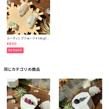
コーティングクォーツ＊14kgfピ
アス
¥800
50%OFF
同じカテゴリの商品