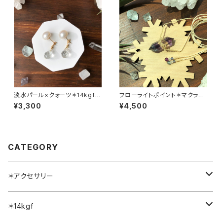
淡水パール×クォーツ＊14kgfピ
フローライトポイント＊マクラメ
アス
ネックレス
¥3,300
¥4,500
CATEGORY
＊アクセサリー
ネックレス
＊14kgf